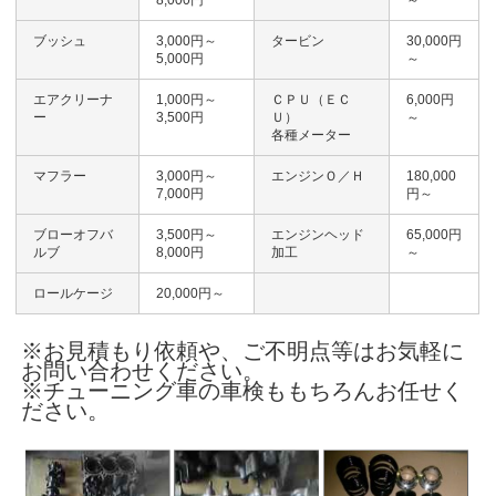
8,000円
～
ブッシュ
3,000円～
タービン
30,000円
5,000円
～
エアクリーナ
1,000円～
ＣＰＵ（ＥＣ
6,000円
ー
3,500円
Ｕ）
～
各種メーター
マフラー
3,000円～
エンジンＯ／Ｈ
180,000
7,000円
円～
ブローオフバ
3,500円～
エンジンヘッド
65,000円
ルブ
8,000円
加工
～
ロールケージ
20,000円～
※お見積もり依頼や、ご不明点等はお気軽に
お問い合わせください。
※チューニング車の車検ももちろんお任せく
ださい。