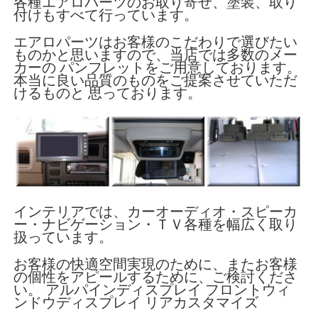
各種エアロパーツのお取り寄せ、塗装、取り
付けもすべて行っています。
エアロパーツはお客様のこだわりで選びたい
ものかと思いますので、当店では多数のメー
カーの パンフレットをご用意しております。
本当に良い品質のものをご提案させていただ
けるものと 思っております。
インテリアでは、カーオーディオ・スピーカ
ー・ナビゲーション・ＴＶ各種を幅広く取り
扱っています。
お客様の快適空間実現のために、またお客様
の個性をアピールするために、ご検討くださ
い。 アルパインディスプレイ フロントウィ
ンドウディスプレイ リアカスタマイズ