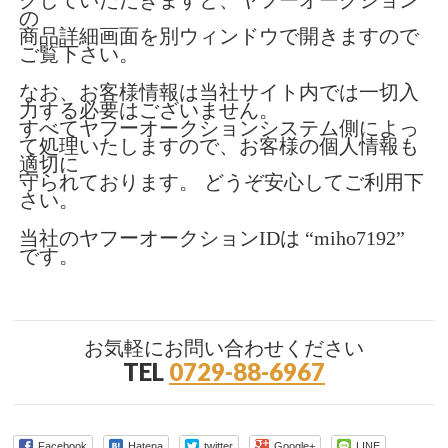
クしていただきますと、ヤフーオークション
の
商品詳細画面を別ウィンドウで開きますので
ご覧下さい。
なお、お客様情報は当社サイト内では一切入
力する必要はございません。
すべてヤフーオークションシステム側によっ
て処理いたしますので、お客様の個人情報も
適切に
守られております。 どうぞ安心してご利用下
さい。
当社のヤフーオークションIDは “miho7192”
です。
お気軽にお問い合わせください
TEL
0729-88-6967
Facebook
Hatena
twitter
Google+
LINE